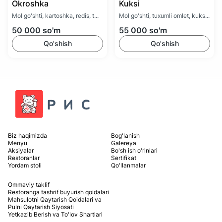
Okroshka
Kuksi
Mol go'shti, kartoshka, redis, t...
Mol go'shti, tuxumli omlet, kuks...
50 000
so'm
55 000
so'm
Qo'shish
Qo'shish
Biz haqimizda
Bog'lanish
Menyu
Galereya
Aksiyalar
Bo'sh ish o'rinlari
Restoranlar
Sertifikat
Yordam stoli
Qo'llanmalar
Ommaviy taklif
Restoranga tashrif buyurish qoidalari
Mahsulotni Qaytarish Qoidalari va
Pulni Qaytarish Siyosati
Yetkazib Berish va To'lov Shartlari