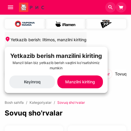
Yetkazib berish
:
Iltimos, manzilni kiriting
Yetkazib berish manzilini kiriting
Manzil bilan biz yetkazib berish vaqtini ko'rsatishimiz
mumkin
salatlar va sovuq gazaklar
Sovuq sho'rvalar
Tovuq t
Keyinroq
Manzilni kiriting
Bosh sahifa
/
Kategoriyalar
/
Sovuq sho'rvalar
Sovuq sho'rvalar