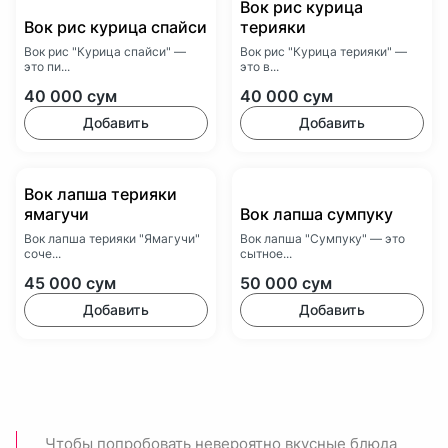
Вок рис курица
Вок рис курица спайси
терияки
Вок рис "Курица спайси" —
Вок рис "Курица терияки" —
это пи...
это в...
40 000
сум
40 000
сум
Добавить
Добавить
Вок лапша терияки
ямагучи
Вок лапша сумпуку
Вок лапша терияки "Ямагучи"
Вок лапша "Сумпуку" — это
соче...
сытное...
45 000
сум
50 000
сум
Добавить
Добавить
Чтобы попробовать невероятно вкусные блюда