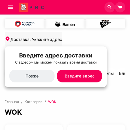
Доставка
:
Укажите адрес
Введите адрес доставки
С адресом мы можем показать время доставки
салаты и холодные закуски
Холодные супы
Блюд
Позже
Введите адрес
Главная
/
Категории
/
WOK
WOK