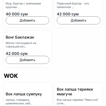
Мур, бургер с ломтиками
Перечный бургер - это
курочки ...
пикантное ...
40 000
сум
42 000
сум
Добавить
Добавить
Вонг Баклажан
Мягко топчущиеся на
говяжьей кот...
42 000
сум
Добавить
WOK
Вок лапша терияки
Вок лапша сумпуку
ямагучи
лапша, говядина,
Вок лапша терияки "Ямагучи"
шампиньоны, каб...
соче...