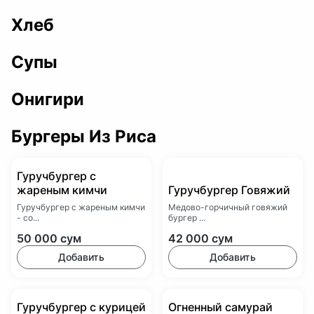
Хлеб
Супы
Онигири
Бургеры Из Риса
Гуручбургер с
жареным кимчи
Гуручбургер Говяжий
Гуручбургер с жареным кимчи
Медово-горчичный говяжий
- со...
бургер ...
50 000
сум
42 000
сум
Добавить
Добавить
Гуручбургер с курицей
Огненный самурай