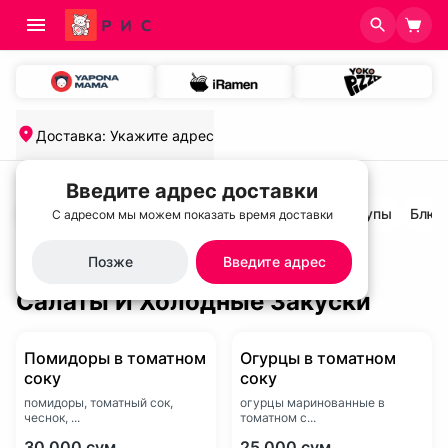
Доставка
:
Укажите адрес
Введите адрес доставки
салаты и холодные закуски
Холодные супы
Блюд
С адресом мы можем показать время доставки
Позже
Введите адрес
Салаты И Холодные Закуски
Помидоры в томатном
Огурцы в томатном
соку
соку
помидоры, томатный сок,
огурцы маринованные в
чеснок, ...
томатном с...
30 000
сум
25 000
сум