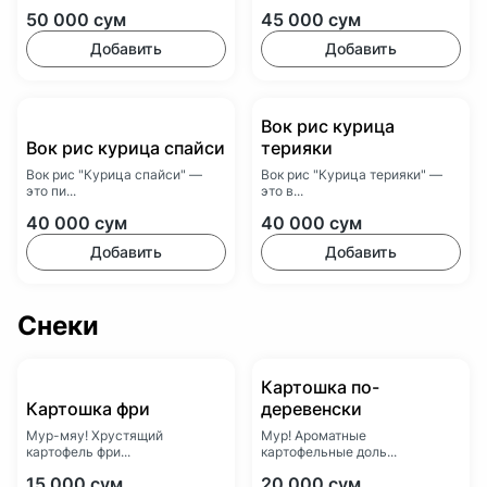
50 000
сум
45 000
сум
Добавить
Добавить
Вок рис курица
Вок рис курица спайси
терияки
Вок рис "Курица спайси" —
Вок рис "Курица терияки" —
это пи...
это в...
40 000
сум
40 000
сум
Добавить
Добавить
Снеки
Картошка по-
Картошка фри
деревенски
Мур-мяу! Хрустящий
Мур! Ароматные
картофель фри...
картофельные доль...
15 000
сум
20 000
сум