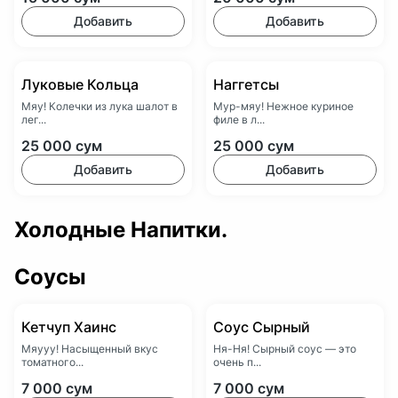
Добавить
Добавить
Луковые Кольца
Наггетсы
Мяу! Колечки из лука шалот в
Мур-мяу! Нежное куриное
лег...
филе в л...
25 000
сум
25 000
сум
Добавить
Добавить
Холодные Напитки.
Соусы
Кетчуп Хаинс
Соус Сырный
Мяууу! Насыщенный вкус
Ня-Ня! Сырный соус — это
томатного...
очень п...
7 000
сум
7 000
сум