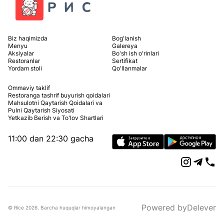
Biz haqimizda
Bog'lanish
Menyu
Galereya
Aksiyalar
Bo'sh ish o'rinlari
Restoranlar
Sertifikat
Yordam stoli
Qo'llanmalar
Ommaviy taklif
Restoranga tashrif buyurish qoidalari
Mahsulotni Qaytarish Qoidalari va
Pulni Qaytarish Siyosati
Yetkazib Berish va To'lov Shartlari
11:00 dan 22:30 gacha
Powered by
Delever
© Rice
2026
.
Barcha huquqlar himoyalangan
Delever