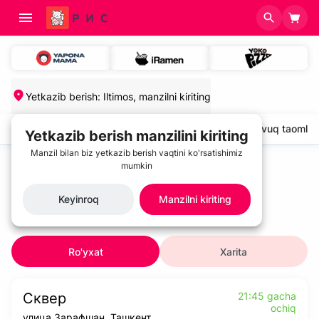
Yetkazib berish
:
Iltimos, manzilni kiriting
salatlar va sovuq gazaklar
Sovuq sho'rvalar
Tovuq taomlari
Yetkazib berish manzilini kiriting
Manzil bilan biz yetkazib berish vaqtini ko'rsatishimiz
Bosh sahifa
/
Restoranlar
mumkin
Keyinroq
Manzilni kiriting
Restoranlar
Ro'yxat
Xarita
Сквер
21:45 gacha
ochiq
улица Зарафшан, Ташкент,