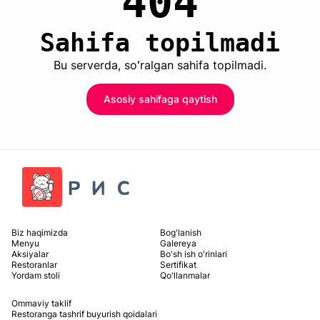
404
Sahifa topilmadi
Bu serverda, soʻralgan sahifa topilmadi.
Asosiy sahifaga qaytish
Biz haqimizda
Bog'lanish
Menyu
Galereya
Aksiyalar
Bo'sh ish o'rinlari
Restoranlar
Sertifikat
Yordam stoli
Qo'llanmalar
Ommaviy taklif
Restoranga tashrif buyurish qoidalari